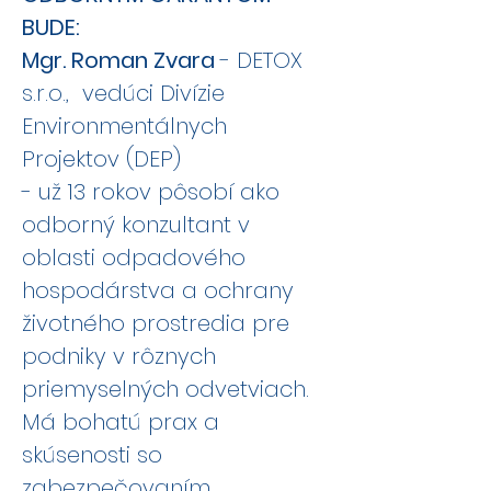
BUDE:
Mgr. Roman Zvara
- DETOX
s.r.o., vedúci Divízie
Environmentálnych
Projektov (DEP)
- už 13 rokov pôsobí ako
odborný konzultant v
oblasti odpadového
hospodárstva a ochrany
životného prostredia pre
podniky v rôznych
priemyselných odvetviach.
Má bohatú prax a
skúsenosti so
zabezpečovaním