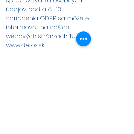
spracovávania osobných
údajov podľa čl. 13
nariadenia GDPR sa môžete
informovať na našich
webových stránkach
TU
.
www.detox.sk
>
<
O nás
Všetky služby
Naše prevádzky
GDPR
Mapa stránky