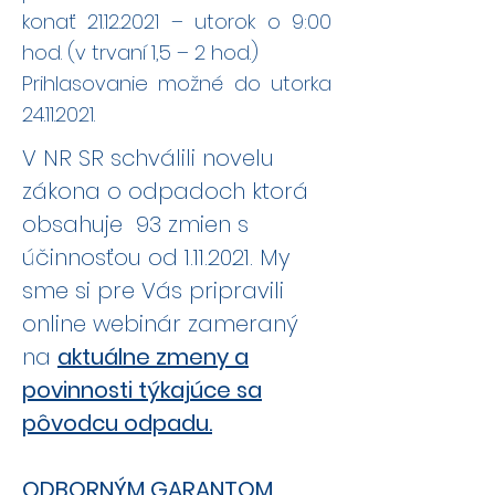
konať
21.12.2021
– utorok o 9:00
hod. (v trvaní 1,5 – 2 hod.)
Prihlasovanie možné do utorka
24.11.2021
.
V NR SR schválili novelu
zákona o odpadoch ktorá
obsahuje 93 zmien s
účinnosťou od
1.11.2021
. My
sme si pre Vás pripravili
online webinár zameraný
na
aktuálne zmeny a
povinnosti týkajúce sa
pôvodcu odpadu.
ODBORNÝM GARANTOM