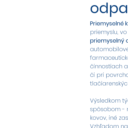
odpa
Priemyselné 
priemyslu, v
priemyselný
automobilové
farmaceutick
činnostiach 
či pri povrch
tlačiarenský
Výsledkom tý
spôsobom - n
kovov, iné za
Vzhľadom na f