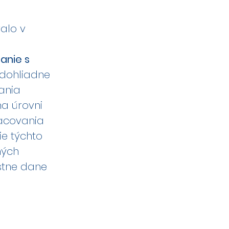
alo v
anie s
 dohliadne
ania
a úrovni
racovania
ie týchto
ných
áštne dane