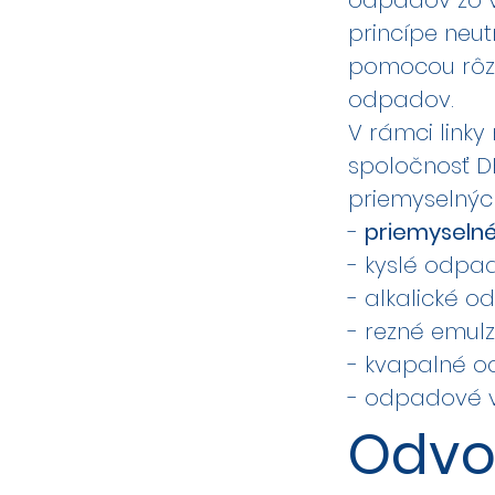
odpadov zo v
princípe neut
pomocou rôzn
odpadov.
V rámci link
spoločnosť D
priemyselnýc
-
priemyseln
- kyslé odpa
- alkalické 
- rezné emul
- kvapalné o
- odpadové 
Odvo