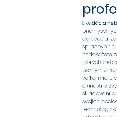
profe
Likvidácia n
priemyselných
do špecializo
spracovanie
nedokážete zas
ktorých treba
Jedným z nic
veľkej miere 
činností a zvý
skladovaní a
svojich posle
technologick