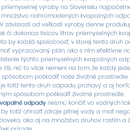
 priemyselnej výroby na Slovensku najpočetne
 je množstvo nahromadených kvapalných odp
 V závislosti od veľkosti výroby denne produk
iek či dokonca tisícov litrov priemyselných kv
to by každá spoločnosť, v ktorej tento druh
mať vypracovaný plán, ako s ním efektívne na
istenie týchto priemyselných kvapalných od
 líši, nič to však nemení na tom, že každý jede
 spôsobom poškodiť naše životné prostredie.
je totiž tento druh odpadu prchavý a aj horľa
ným spôsobom poškodiť životné prostredie.
kvapalné odpady
nesmú končiť vo vodných tok
 by totiž ohroziť zdroje pitnej vody a mať neg
človeka, ako aj na množstvo druhov rastlín a 
ľnej prírode.