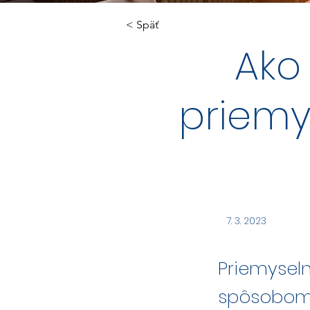
< Späť
Ako 
priemy
7. 3. 2023
Priemyse
spôsobom s