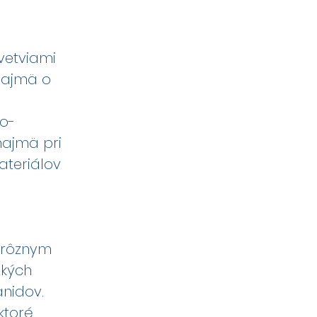
vetviami
najmä o
ko-
najmä pri
ateriálov
 rôznym
žkých
anidov.
ktoré