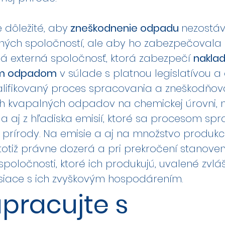
 dôležité, aby
zneškodnenie odpadu
nezostáv
ných spoločností, ale aby ho zabezpečovala
ná externá spoločnosť, ktorá zabezpečí
naklad
m odpadom
v súlade s platnou legislatívou a
alifikovaný proces spracovania a zneškodňov
h kvapalných odpadov na chemickej úrovni, n
y a aj z hľadiska emisií, ktoré sa procesom sp
prírody.
Na emisie a aj na množstvo produkc
otiž právne dozerá a pri prekročení stanove
 spoločnosti, ktoré ich produkujú, uvalené zvl
isiace s ich zvyškovým hospodárením.
pracujte s