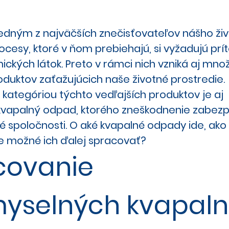
jedným z najväčších znečisťovateľov nášho ži
rocesy, ktoré v ňom prebiehajú, si vyžadujú pr
ckých látok. Preto v rámci nich vzniká aj mno
oduktov zaťažujúcich naše životné prostredie.
ategóriou týchto vedľajších produktov je aj
kvapalný odpad, ktorého zneškodnenie zabezp
é spoločnosti. O aké kvapalné odpady ide, ako 
je možné ich ďalej spracovať?
covanie
myselných kvapal