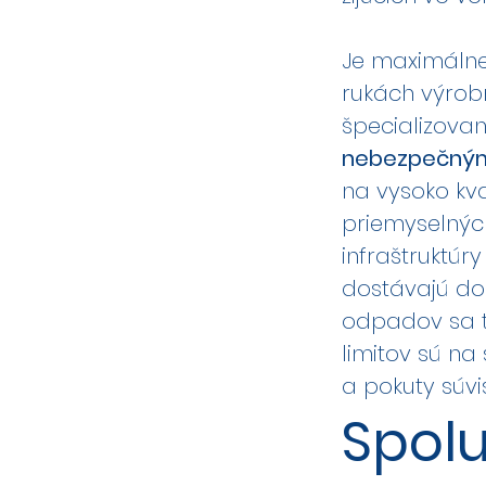
Je maximálne
rukách výrob
špecializova
nebezpečný
na vysoko kv
priemyselnýc
infraštruktúr
dostávajú do 
odpadov sa t
limitov sú na
a pokuty súv
Spolu