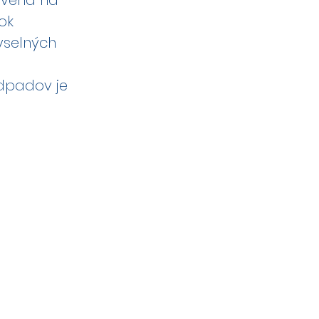
avená na
ok
yselných
dpadov je