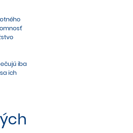
votného
ítomnosť
žstvo
ečujú iba
sa ich
ných