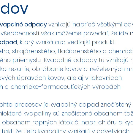
dov
kvapalné odpady
vznikajú naprieč všetkými od
o všeobecnosti však môžeme povedať, že ide 
 odpad
, ktorý vzniká ako vedľajší produkt
ho, strojárenského, tlačiarenského a chemic
ého priemyslu. Kvapalné odpady tu vznikajú 
ako rezanie, obrábanie kovov a neželezných m
ových úpravách kovov, ale aj v lakovniach,
ch a chemicko-farmaceutických výrobách.
chto procesov je kvapalný odpad znečistený
iektoré kvapaliny sú znečistené obsahom ťa
s obsahom ropných látok či napr. chlóru a ky
akt, že tieto kvapaliny vznikajú v odvetviach, 