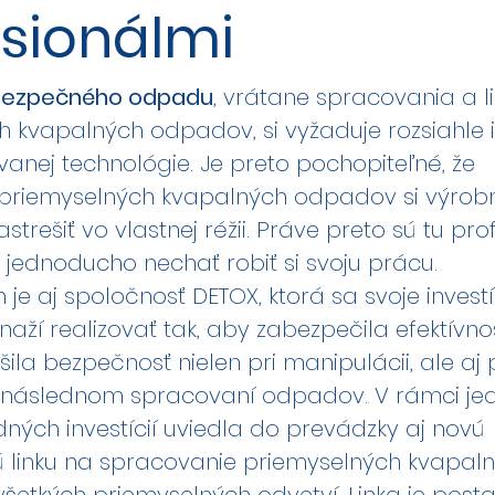
sionálmi
ebezpečného odpadu
, vrátane spracovania a l
 kvapalných odpadov, si vyžaduje rozsiahle i
vanej technológie. Je preto pochopiteľné, že
 priemyselných kvapalných odpadov
si výrob
trešiť vo vlastnej réžii. Práve preto sú tu prof
 jednoducho nechať robiť si svoju prácu.
h je aj spoločnosť
DETOX
, ktorá sa svoje invest
snaží realizovať tak, aby zabezpečila efektívno
šila bezpečnosť nielen pri manipulácii, ale aj 
 následnom spracovaní odpadov. V rámci jed
dných investícií uviedla do prevádzky aj novú
ú linku na spracovanie priemyselných kvapal