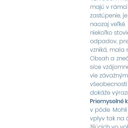
majú v rámci
zastúpenie,
naozaj veľké.
niekoľko stov
odpadov, pre
vzniká, mala 
Obsah a zneč
síce vzájomne
vie závažným
všeobecnosti 
dokáže výraz
Priemyselné 
v pôde. Mohli
vplyv tak na 
žijúcich vo vo