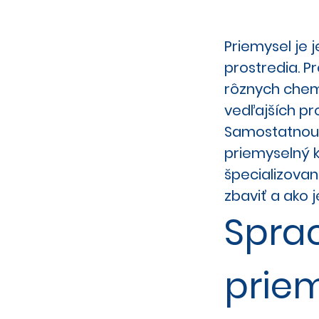
Priemysel je 
prostredia. P
rôznych chemi
vedľajších pr
Samostatnou k
priemyselný 
špecializovan
zbaviť a ako 
Spra
prie