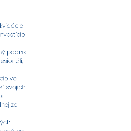
ikvidácie
nvestície
ný podnik
esionáli,
ície vo
sť svojich
pri
nej zo
ných