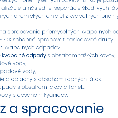
šetkých priemyselných odvetví. Linka je post
ralizácie a následnej separácie škodlivých lát
ych chemických činidiel z kvapalných priem
y na spracovanie priemyselných kvapalných o
ETOX schopná spracovať nasledovné druhy
h kvapalných odpadov:
é kvapalné odpady
s obsahom ťažkých kovov,
dové vody,
odpadové vody,
zie a oplachy s obsahom ropných látok,
dpady s obsahom lakov a farieb,
vody s obsahom kyanidov.
z a spracovanie