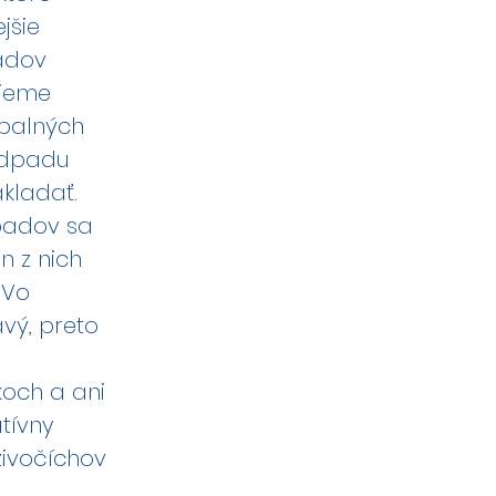
jšie
adov
ujeme
apalných
 odpadu
kladať.
padov sa
n z nich
 Vo
vý, preto
och a ani
atívny
živočíchov