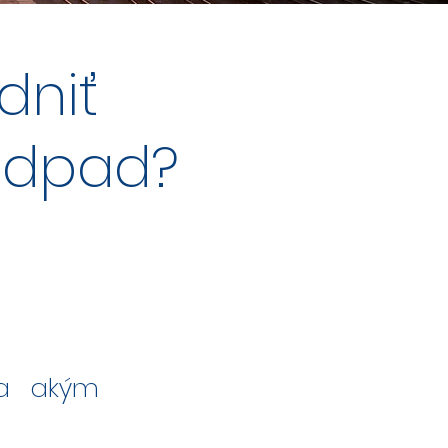
dniť
odpad?
 a akým