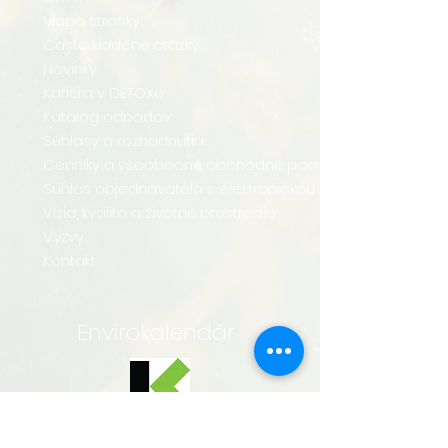
Mapa stránky
Často kladené otázky
Novinky
Kariéra v DETOXe
Katalóg odpadov
Súhlasy a rozhodnutia
Cenníky a všeobecné obchodné podmienky
Súhlas objednávateľa s elektronickou komunikáciou
Vízia, kvalita a životné prostredie
Výzvy
Kontakt
Envirokalendár