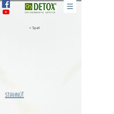
< Späť
STIAHNÚŤ