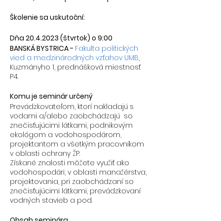
Školenie sa uskutoční:
Dňa 20.4.2023 (štvrtok) o 9:00
BANSKÁ BYSTRICA -
Fakulta politických
vied a medzinárodných vzťahov UMB
,
Kuzmányho 1, prednášková miestnosť
P4.
Komu je seminár určený
Prevádzkovateľom, ktorí nakladajú s
vodami a/alebo zaobchádzajú so
znečisťujúcimi látkami, podnikovým
ekológom a vodohospodárom,
projektantom a všetkým pracovníkom
v oblasti ochrany ŽP.
Získané znalosti môžete využiť ako
vodohospodári, v oblasti manažérstva,
projektovania, pri zaobchádzaní so
znečisťujúcimi látkami, prevádzkovaní
vodných stavieb a pod.
Obsah seminára