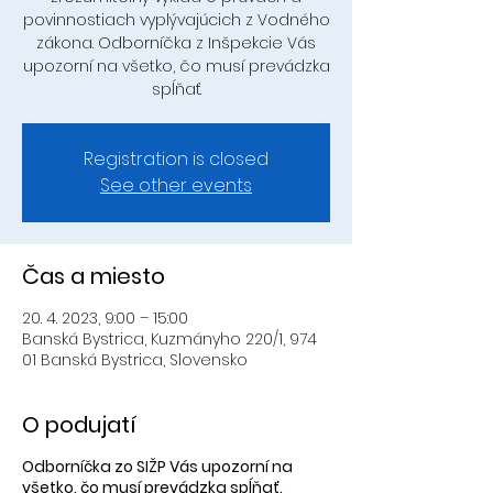
povinnostiach vyplývajúcich z Vodného
zákona. Odborníčka z Inšpekcie Vás
upozorní na všetko, čo musí prevádzka
spĺňať.
Registration is closed
See other events
Čas a miesto
20. 4. 2023, 9:00 – 15:00
Banská Bystrica, Kuzmányho 220/1, 974
01 Banská Bystrica, Slovensko
O podujatí
Odborníčka zo SIŽP Vás upozorní na
všetko, čo musí prevádzka spĺňať.