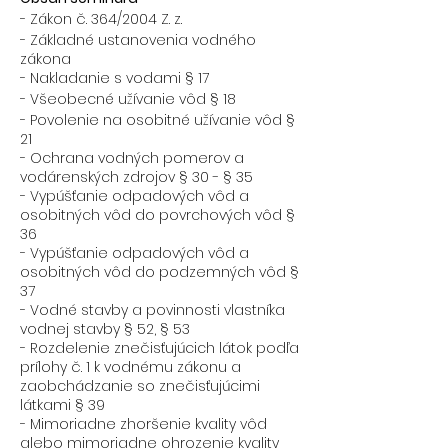
- Zákon č. 364/2004 Z. z.
- Základné ustanovenia vodného
zákona
- Nakladanie s vodami § 17
- Všeobecné užívanie vôd § 18
- Povolenie na osobitné užívanie vôd §
21
- Ochrana vodných pomerov a
vodárenských zdrojov § 30 - § 35
- Vypúšťanie odpadových vôd a
osobitných vôd do povrchových vôd §
36
- Vypúšťanie odpadových vôd a
osobitných vôd do podzemných vôd §
37
- Vodné stavby a povinnosti vlastníka
vodnej stavby § 52, § 53
- Rozdelenie znečisťujúcich látok podľa
prílohy č. 1 k vodnému zákonu a
zaobchádzanie so znečisťujúcimi
látkami § 39
- Mimoriadne zhoršenie kvality vôd
alebo mimoriadne ohrozenie kvality