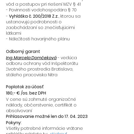
vôd a postupov pri riešení MZV § 41
- Povinnosti vodohospodára § 70
-
Vyhláška č. 200/2018 Z.z.
, ktorou sa
ustanovujú podrobnosti o
zaobchádzaní so znečisťujúcimi
látkami
- Náležitosti havarijného plánu
Odborný garant
Ing. Marcela Domčeková
- vedúca
odboru ochrany vôd Inšpektorátu
životného prostredia Bratislava,
stáleho pracoviska Nitra
Poplatok za účasť
180,- € /os. bez DPH
V cene sú zahrnuté organizačné
náklady, občerstvenie, certifikát o
absolvovaní
Prihlasovanie možné len do 17. 04. 2023
Pokyny:
Všetky potrebné informácie vrátane