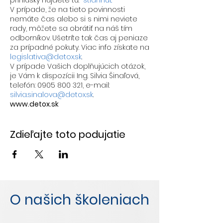
prihlášky nájdete tu:
stiahnuť.
V prípade, že na tieto povinnosti
nemáte čas alebo si s nimi neviete
rady, môžete sa obrátiť na náš tím
odborníkov. Ušetríte tak čas aj peniaze
za prípadné pokuty. Viac info získate na
legislativa@detox.sk
.
V prípade Vašich doplňujúcich otázok,
je Vám k dispozícii Ing. Silvia Šinaľová,
telefón: 0905 800 321, e-mail:
silvia.sinalova@detox.sk
.
www.detox.sk
Zdieľajte toto podujatie
O našich školeniach