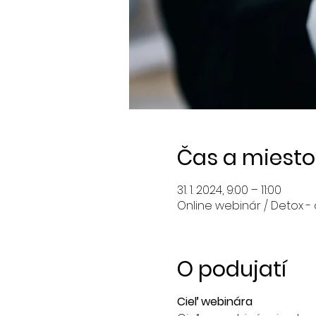
Čas a miesto
31. 1. 2024, 9:00 – 11:00
Online webinár / Detox -
O podujatí
Cieľ webinára