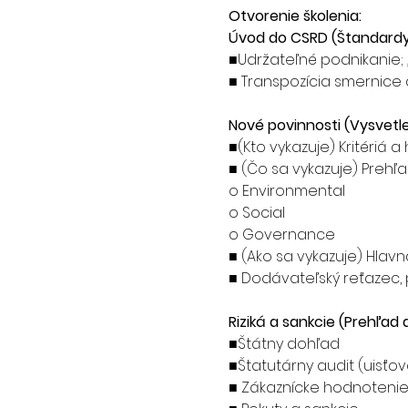
Otvorenie školenia:
Úvod do CSRD (Štandardy
■
Udržateľné podnikanie; „
■ Transpozícia smernice
Nové povinnosti (Vysvetl
■
(Kto vykazuje) Kritériá
■ (Čo sa vykazuje) Prehľ
o Environmental
o Social
o Governance
■ (Ako sa vykazuje) Hlav
■ Dodávateľský reťazec, 
Riziká a sankcie (Prehľad
■Štátny dohľad
■Štatutárny audit (uisťov
■ Zákaznícke hodnoteni