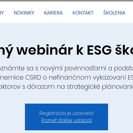
BY
NOVINKY
KARIERA
KONTAKT
ŠKOLENIA
ý webinár k ESG šk
známte sa s novými povinnosťami a podst
mernice CSRD o nefinančnom vykazovaní E
aktorov s dôrazom na strategické plánovani
Registrácia je uzavretá
Pozrieť ďalšie udalosti