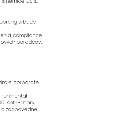
u smernice CSRD
porting si bude
denia, compliance
aňových poradcov,
zdroje, corporate
nvironmental
1 Anti-Bribery;
sť a zodpovedné