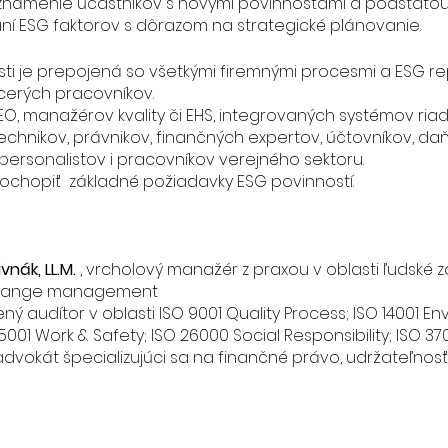
známenie účastníkov s novými povinnosťami a podstato
í ESG faktorov s dôrazom na strategické plánovanie.
ti je prepojená so všetkými firemnými procesmi a ESG re
cerých pracovníkov.
O, manažérov kvality či EHS, integrovaných systémov ria
chnikov, právnikov, finančných expertov, účtovníkov, d
 personalistov i pracovníkov verejného sektoru.
 pochopiť základné požiadavky ESG povinností.
ivnák, LL.M.
, vrcholový manažér z praxou v oblasti ľudské 
change management
ený audítor v oblasti ISO 9001 Quality Process; ISO 14001 E
1 Work & Safety; ISO 26000 Social Responsibility; ISO 3700
 advokát špecializujúci sa na finančné právo, udržateľno