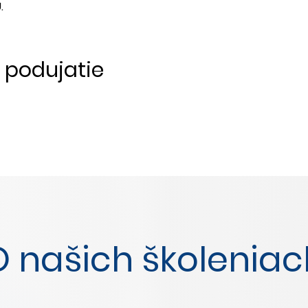
U.
o podujatie
O našich školeniac