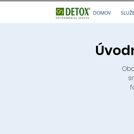
DOMOV
SLUŽ
Úvodn
Obo
s
f