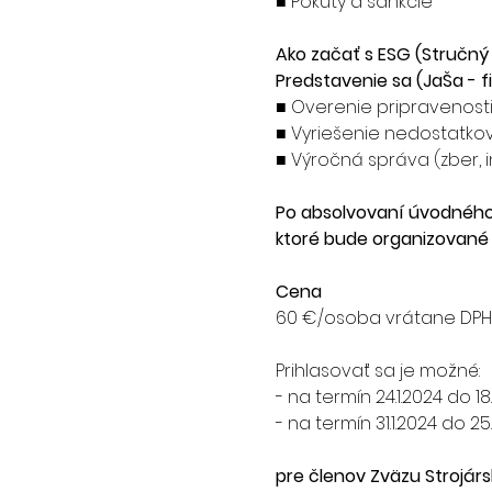
■ Pokuty a sankcie
Ako začať s ESG (Stručný
Predstavenie sa (JaŠa - fi
■ Overenie pripravenosti
■ Vyriešenie nedostatkov (
■ Výročná správa (zber, 
Po absolvovaní úvodného 
ktoré bude organizované
Cena
60 €/osoba vrátane DPH - 
Prihlasovať sa je možné:
- na termín 24.1.2024 do 18
- na termín 31.1.2024 do 25
pre členov Zväzu Strojárs