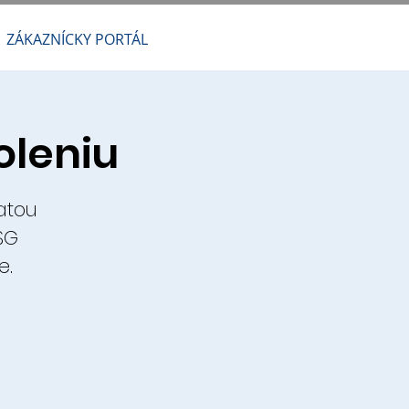
ZÁKAZNÍCKY PORTÁL
oleniu
atou
SG
e.