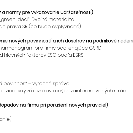
 a normy pre vykazovanie udržateľnosti)
green-deal“; Dvojitá materialita
 do práva SR (čo bude ovplyvnené)
enie nových povinností a ich dosahov na podnikové riaden
 a harmonogram pre firmy podliehajúce CSRD
ad hlavných faktorov ESG podľa ESRS
ná povinnosť – výročná správa
požiadavky zákazníkov a iných zainteresovaných strán
 dopadov na firmu pri porušení nových pravidiel)
anie)
e