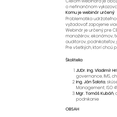
Cieľom webinára je obo
o nefinančnom vykazovan
Komu je webinár určený
Problematika udržateľnos
vyžadovať zapojenie via
Webinár je určený pre CE
manažérov, ekonómov, te
auditorov, podnikateľov,
Pre všetkých, ktorí chcú
Školitelia
JUDr. Ing. Vladimír Hr
governance, IMS, 
Ing. Ján Šalata
, skús
Management; ISO 4500
Mgr. Tomáš Kubáň
,
podnikanie
OBSAH