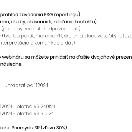
 prehľad zavedenia ESG reportingu)
rma, služby, skúsenosti, zdieľanie kontaktu)
 (procesy, znalosti, zodpovednosti)
tvorba politík, meranie KPI, školenia, dodávateľský reťazec, 
interpretácia a komunikácia dát)
webináru sa môžete prihlásiť na ďalšie dvojdňové prezen
 následne.
uhrádzať od 1.1.2024.
.1.2024 - platba VS: 240124
.1.2024 - platba VS: 310124
keho Priemyslu SR (zľava 30%)