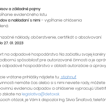
isov a základné pojmy
pĺňanie evidenčného listu
dov a nakladaní s nimi
 – vypĺňanie ohlásenia
ená.
izačné náklady, občerstvenie, certifikát o absolvovaní.
 27. 01. 2023
č
pert na odpadové hospodárstvo. Na začiatku svojej kariéry
odbornú spôsobilosť pre autorizované činnosti a je opr
 odpadové hospodárstvo v oblasti autorizácie a úprav
ie vrátane prihlášky nájdete tu: 
 stiahnuť.
vinnosti nemáte čas alebo si s nimi neviete rady, môžete 
 povinnú evidenciu odpadov a ohlásenie vypracujú. Ušetrít
o získate na 
legislativa@detox.sk
.
ich otázok, je Vám k dispozícii Ing. Silvia Šinaľová, telefón: