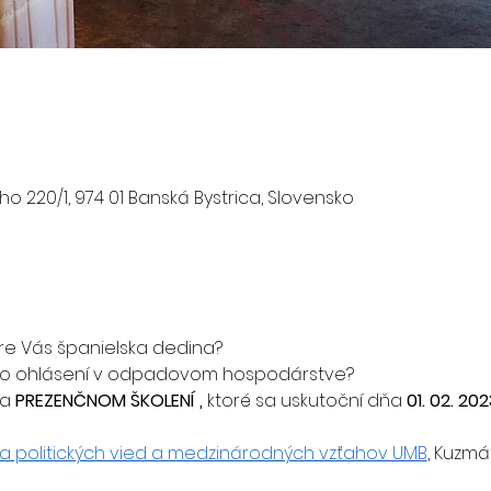
o 220/1, 974 01 Banská Bystrica, Slovensko
e Vás španielska dedina?

ačivo ohlásení v odpadovom hospodárstve?
na
 PREZENČNOM ŠKOLENÍ , 
ktoré sa uskutoční dňa
 01. 02. 20
ta politických vied a medzinárodných vzťahov UMB
, Kuzmá