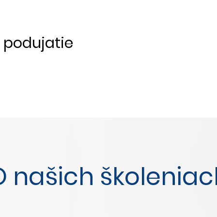
o podujatie
O našich školeniac