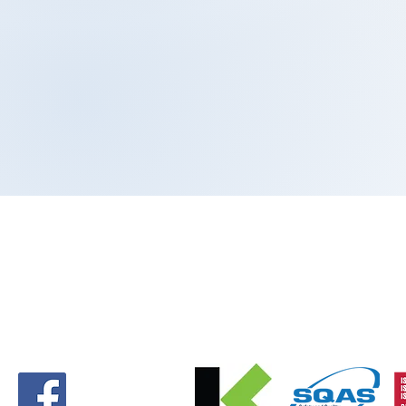
O nás
Katalóg od
Všetky služby
Často klade
Naše prevádzky
Novinky
Kariéra v DE
GDPR
Kontakt
Výzvy