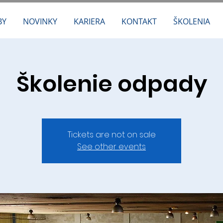
BY
NOVINKY
KARIERA
KONTAKT
ŠKOLENIA
Školenie odpady
Tickets are not on sale
See other events