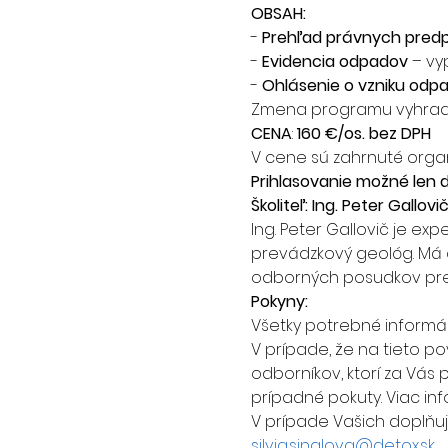
OBSAH:
- 
Prehľad právnych predp
- 
Evidencia odpadov
 – vy
- 
Ohlásenie o vzniku odpa
Zmena programu vyhrad
CENA
: 
160 €/os. bez DPH
V cene sú zahrnuté organ
Prihlasovanie možné len do
Školiteľ: Ing. Peter Gallovi
Ing. Peter Gallovič je ex
prevádzkový geológ. Má 
odborných posudkov pre
Pokyny:
Všetky potrebné informác
V prípade, že na tieto po
odborníkov, ktorí za Vás
prípadné pokuty. Viac inf
V prípade Vašich doplňujúc
silvia.sinalova@detox.sk
.