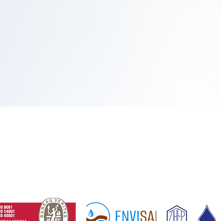
padov
Mapa stránky
né otázky
Súhlasy a rozhodnutia
Cenníky a všeobecné obchodné podmienky
TOXe
Vízia, kvalita a životné prostredie
Súhlas objednávateľa s elektronickou komunik