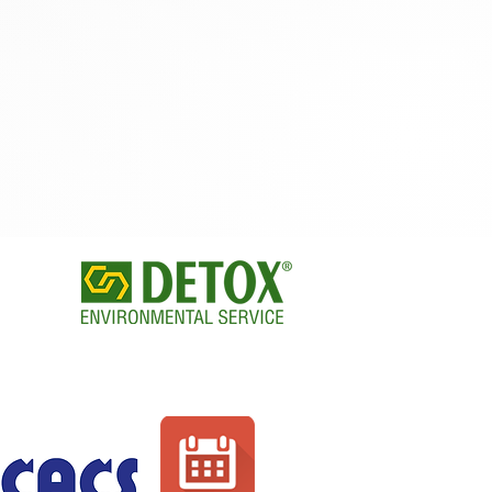
Envirokalendár
áciou