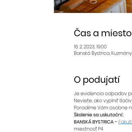
Čas a miesto
16. 2. 2023, 19:00
Banská Bystrica, Kuzmányh
O podujatí
Je evidencia odpadov pr
Neviete, ako vyplniť tl
Poradíme Vám osobne 
Školenie sa uskutoční:
BANSKÁ BYSTRICA - 
Fakul
miestnosť P4.