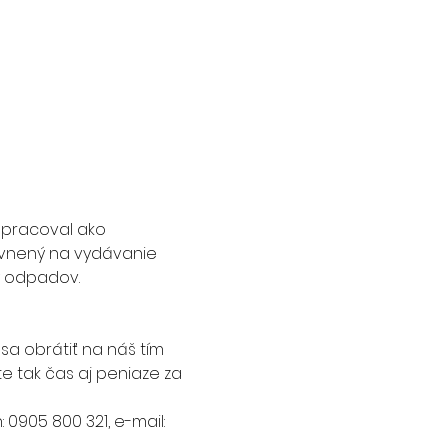
 pracoval ako 
ávnený na vydávanie 
y odpadov.
sa obrátiť na náš tím 
e tak čas aj peniaze za 
 0905 800 321, e-mail: 