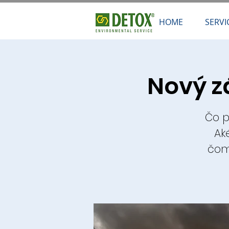
HOME
SERVI
Nový z
Čo p
Ak
čom 