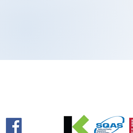
About us
Waste cata
All services
FAQ
Our operations
The news
Career at D
GDPR
Contact
Challenges