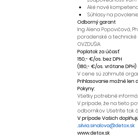
Aké nové kompetenci
Súhlasy na povolenie
Odborný garant
Ing. Alena Popovičová, PhD
poradenské a technické 
OVZDUŠIA.
Poplatok za účasť
150,- €/os. bez DPH
(180,- €/os. vrátane DPH)
V cene sú zahrnuté organ
Prihlasovanie možné len d
Pokyny:
Všetky potrebné informác
V prípade, že na tieto po
odborníkov. Ušetríte tak 
V prípade Vašich doplňujúc
.
silvia.sinalova@detox.sk
www.detox.sk