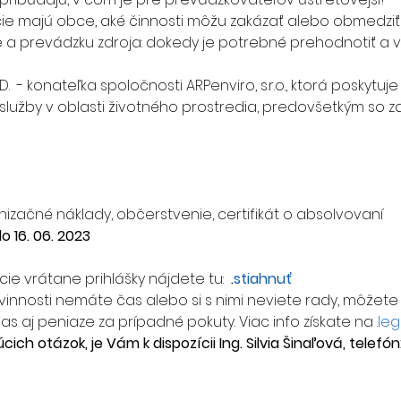
e majú obce, aké činnosti môžu zakázať alebo obmedziť
 a prevádzku zdroja: dokedy je potrebné prehodnotiť a v
.  - konateľka spoločnosti ARPenviro, s.r.o., ktorá poskytuje
služby v oblasti životného prostredia, predovšetkým so
izačné náklady, občerstvenie, certifikát o absolvovaní
o 16. 06. 2023
ie vrátane prihlášky nájdete tu: 
.
stiahnuť
vinnosti nemáte čas alebo si s nimi neviete rady, môžete 
čas aj peniaze za prípadné pokuty. Viac info získate na 
.
leg
ich otázok, je Vám k dispozícii Ing. Silvia Šinaľová, telefón: