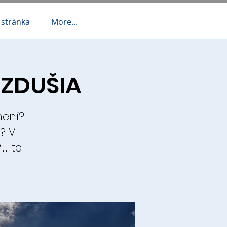
 stránka
More...
VZDUŠIA
mení?
? V
.. to