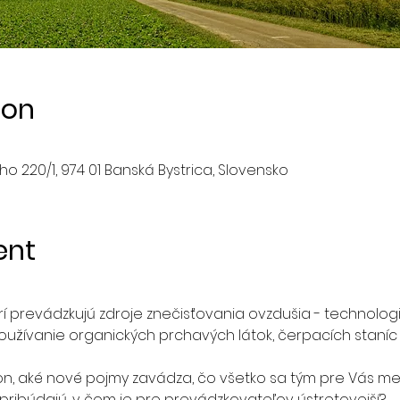
ion
o 220/1, 974 01 Banská Bystrica, Slovensko
ent
rí prevádzkujú zdroje znečisťovania ovzdušia - technologi
oužívanie organických prchavých látok, čerpacích staníc
n, aké nové pojmy zavádza, čo všetko sa tým pre Vás men
ribúdajú, v čom je pre prevádzkovateľov ústretovejší?