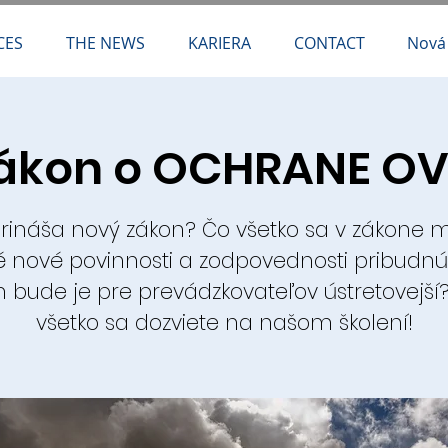
CES
THE NEWS
KARIERA
CONTACT
Nová
ákon o OCHRANE O
rináša nový zákon? Čo všetko sa v zákone 
é nové povinnosti a zodpovednosti pribudnú
bude je pre prevádzkovateľov ústretovejší?...
všetko sa dozviete na našom školení!