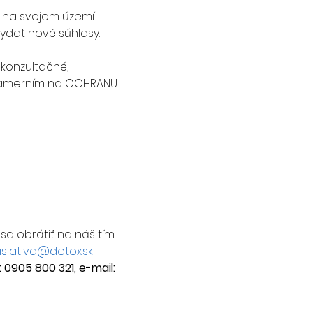
 na svojom území.
ydať nové súhlasy.
 konzultačné, 
 zamerním na OCHRANU 
sa obrátiť na náš tím 
islativa@detox.sk
 0905 800 321, e-mail: 