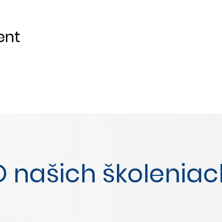
ent
O našich školeniac