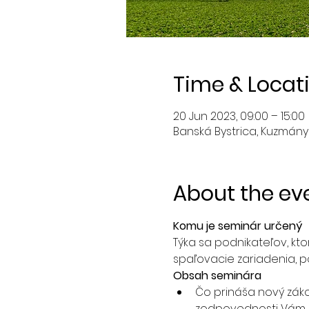
Time & Locat
20 Jun 2023, 09:00 – 15:00
Banská Bystrica, Kuzmányh
About the ev
Komu je seminár určený
Týka sa podnikateľov, kto
spaľovacie zariadenia, p
Obsah seminára
Čo prináša nový záko
zodpovednosti Vám p