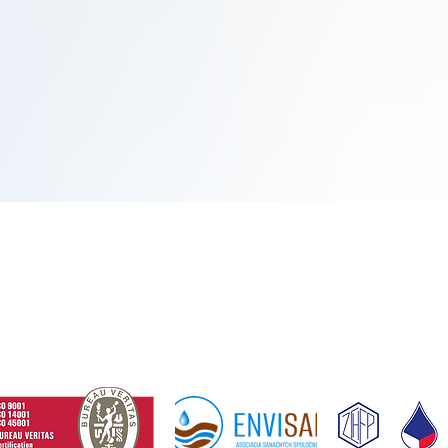
log
site map
Consents and decisions
Business conditions
ETOX
Vision, quality and environment
Consent to electronic invoicing